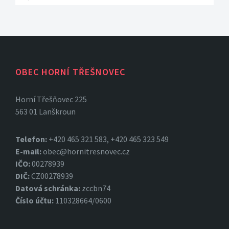
OBEC HORNÍ TŘEŠNOVEC
Horní Třešňovec 225
563 01 Lanškroun
Telefon:
+420 465 321 583, +420 465 323 549
E-mail:
obec@hornitresnovec.cz
IČO:
00278939
DIČ:
CZ00278939
Datová
schránka:
zccbn74
Číslo účtu:
110328664/0600