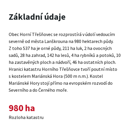
Základní údaje
Obec Horní Třešňovec se rozprostírá v údolí vedoucím
severně od města Lanškrouna na 980 hektarech půdy.
Z toho 537 ha je orné půdy, 211 ha luk, 2 ha ovocných
sadů, 28 ha zahrad, 142 ha lesů, 4 ha rybníků a potoků, 10
ha zastavěných ploch a nádvoří, 46 ha ostatních ploch.
Hranici katastru Horního Třešňovce tvoří poutní místo
s kostelem Mariánská Hora (500 m n.m.). Kostel
Mariánské Hory stojí přímo na evropském rozvodí do
Severního a do Černého moře.
980
ha
Rozloha katastru