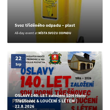
Svoz tříděného odpadu – plast
All-day event
at
MÍSTA SVOZU ODPADU
More
22
Srp
OSLAVY 140. LET založení SDH Horní
Třešňovec & LOUČENÍ S LÉTEM |
22.8.2026