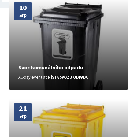
More
10
Srp
Svoz komunálního odpadu
All-day event
at
MÍSTA SVOZU ODPADU
More
21
Srp