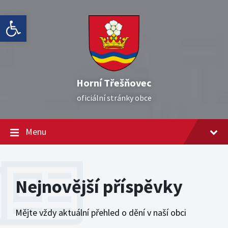
Skip
Skip
Skip
Open toolbar
to
to
to
content
main
footer
navigation
Horní Třešňovec
oficiální stránky obce
Menu
Nejnovější příspěvky
Mějte vždy aktuální přehled o dění v naší obci