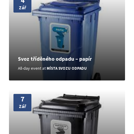
4
Zář
Svoz tříděného odpadu – papír
All-day event
at
MÍSTA SVOZU ODPADU
More
7
Zář