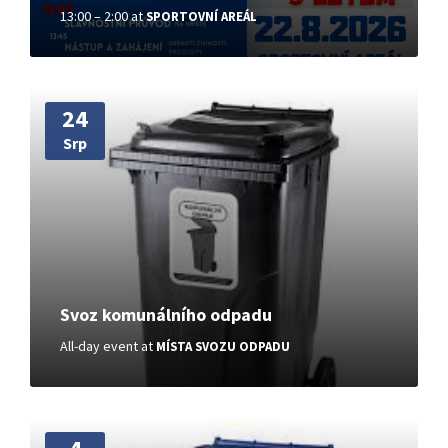
13:00 – 2:00
at
SPORTOVNÍ AREÁL
More
24
Srp
Svoz komunálního odpadu
All-day event
at
MÍSTA SVOZU ODPADU
More