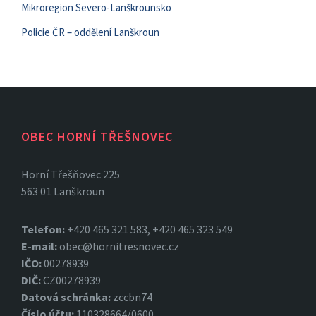
Mikroregion Severo-Lanškrounsko
Policie ČR – oddělení Lanškroun
OBEC HORNÍ TŘEŠNOVEC
Horní Třešňovec 225
563 01 Lanškroun
Telefon:
+420 465 321 583, +420 465 323 549
E-mail:
obec@hornitresnovec.cz
IČO:
00278939
DIČ:
CZ00278939
Datová
schránka:
zccbn74
Číslo účtu:
110328664/0600