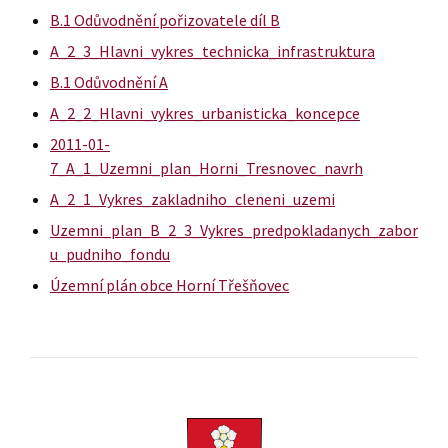
B.1 Odůvodnění pořizovatele díl B
A_2_3_Hlavni_vykres_technicka_infrastruktura
B.1 Odůvodnění A
A_2_2_Hlavni_vykres_urbanisticka_koncepce
2011-01-
7_A_1_Uzemni_plan_Horni_Tresnovec_navrh
A_2_1_Vykres_zakladniho_cleneni_uzemi
Uzemni_plan_B_2_3_Vykres_predpokladanych_zabor
u_pudniho_fondu
Územní plán obce Horní Třešňovec