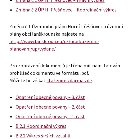
Změna č.2 ÚP H. Třešňovec – Hlavní výkres
Změna č.2 ÚP H. Třešňovec – Koordinační v
ý
kres
Změnu č.1 Územního plánu Horní Třešňovec a územní
plány obcí lanškrounska najdete na
http://www.lanskroun.eu/cz/urad/uzemni-
planovani/up/vydane/
Pro zobrazení dokumentů je třeba mít nainstalován
prohlížeč dokumentů ve formátu .pdf.
Můžete ho získat
stažením zdarma zde
.
Opatření obecné povahy – 3. část
Opatření obecné povahy – 2. část
Opatření obecné povahy – 1. část
B.2.1 Koordinační výkres
B.2.2 Výkres širších vztahů