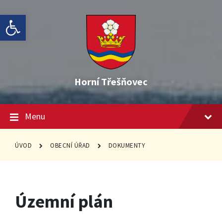
Skip
Skip
Skip
Open toolbar
to
to
to
content
main
footer
navigation
Horní Třešňovec
Menu
ÚVOD
OBECNÍ ÚŘAD
DOKUMENTY
Územní plán