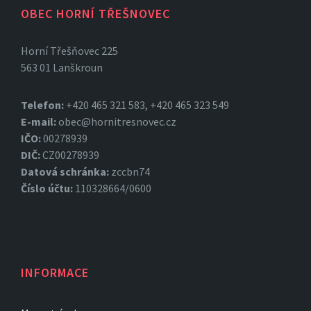
OBEC HORNÍ TŘEŠNOVEC
Horní Třešňovec 225
563 01 Lanškroun
Telefon:
+420 465 321 583, +420 465 323 549
E-mail:
obec@hornitresnovec.cz
IČO:
00278939
DIČ:
CZ00278939
Datová
schránka:
zccbn74
Číslo účtu:
110328664/0600
INFORMACE