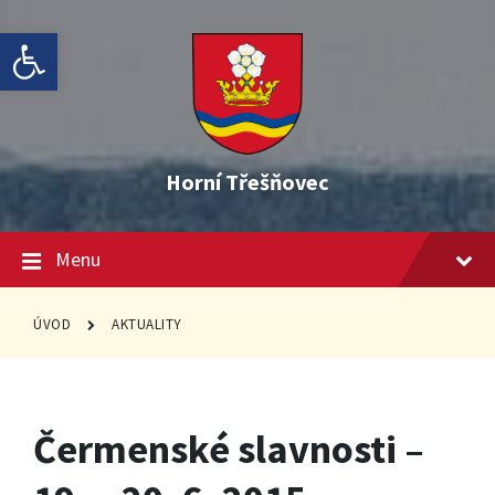
Skip
Skip
Skip
Open toolbar
to
to
to
content
main
footer
navigation
Horní Třešňovec
Menu
ÚVOD
AKTUALITY
Čermenské slavnosti –