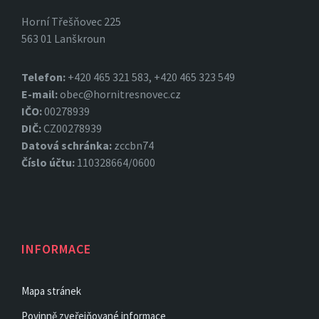
Horní Třešňovec 225
563 01 Lanškroun
Telefon:
+420 465 321 583, +420 465 323 549
E-mail:
obec@hornitresnovec.cz
IČO:
00278939
DIČ:
CZ00278939
Datová
schránka:
zccbn74
Číslo účtu:
110328664/0600
INFORMACE
Mapa stránek
Povinně zveřejňované informace