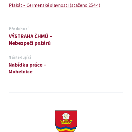
Plakát – Čermenské slavnosti (staženo 254× )
Předchozí
VÝSTRAHA ČHMÚ –
Nebezpečí požárů
Následující
Nabídka práce –
Mohelnice