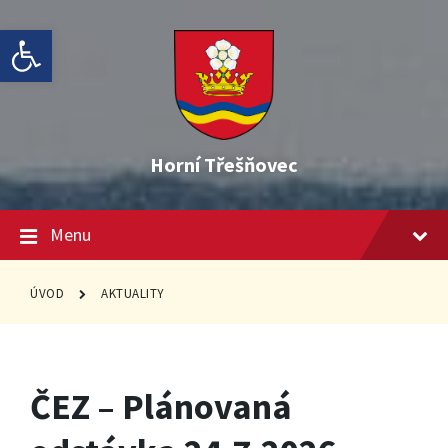
Skip
Skip
Skip
Open toolbar
to
to
to
content
main
footer
navigation
Horní Třešňovec
Menu
ÚVOD
AKTUALITY
ČEZ – Plánovaná