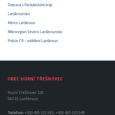
Doprava v Pardubickém kraji
Lanškrounsko
Město Lanškroun
Mikroregion Severo-Lanškrounsko
Policie ČR – oddělení Lanškroun
OBEC HORNÍ TŘEŠNOVEC
Horní Třešňovec 225
563 01 Lanškroun
Telefon:
+420 465 321 583, +420 465 323 549