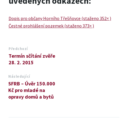
uvedených odkazech:
Dopis pro občany Horního Třešňovce (staženo 352× )
Čestné prohlášení pozemek (staženo 373× )
Předchozí
Termín sčítání zvěře
28. 2. 2015
Následující
SFRB – Úvěr 150.000
Kč pro mladé na
opravy domů a bytů