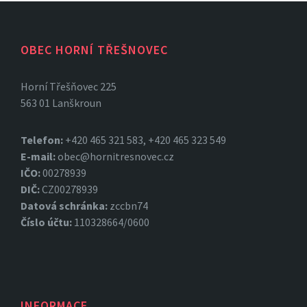
OBEC HORNÍ TŘEŠNOVEC
Horní Třešňovec 225
563 01 Lanškroun
Telefon:
+420 465 321 583, +420 465 323 549
E-mail:
obec@hornitresnovec.cz
IČO:
00278939
DIČ:
CZ00278939
Datová
schránka:
zccbn74
Číslo účtu:
110328664/0600
INFORMACE