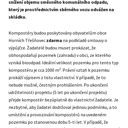
snížení objemu směsného komunálního odpadu,
který je prostřednictvím sběrného vozu odvážen na
skládku.
Kompostéry budou poskytovány obyvatelům obce
Horních Třešňovec
zdarma
na podkladě smlouvy o
výpůjčce. Žadatelé budou muset prokázat, že
obhospodařují pozemek (zahradu) v obci, ze kterého
vzniká bioodpad. Ideální velikost pozemku pro tento typ
2
kompostéru je cca 1000 m
. Právní vztah k pozemku
prokáží výpisem z listu vlastnictví. V případě, že to
nebude možné, čestným prohlášením. Po ukončení
udržitelnosti projektu (5 let po ukončení projektu)
přejde kompostér bezúplatně do vlastnictví žadatele. Je
nezbytné, aby žadatel dodržoval jedinou podmínku, a to
umístění a provozování kompostérů na uvedeném
pozemku po stanovenou dobu 5-ti let. V případě, že