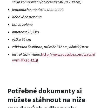
stran kompostéru (otvor velikosti 70 x 30 cm)
jednoduchá montáž a demontáž
dodáváno bez dna
barva zelená
hmotnost 25,5 kg
výška 95 cm
základna šestihran, průměr 132 cm, kónický tvar
instruktážní video:
http://www.youtube.com/watch?
v=mHYkzqH21jI
Potřebné dokumenty si
můžete stáhnout na níže