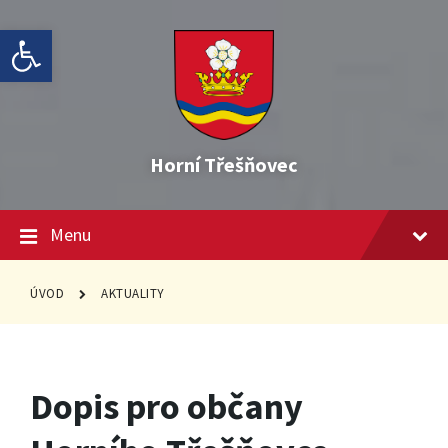
Skip
Skip
Skip
Open toolbar
to
to
to
content
main
footer
navigation
Horní Třešňovec
Menu
ÚVOD
AKTUALITY
Dopis pro občany