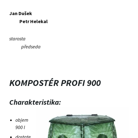
Jan Dušek
Petr Helekal
starosta
předseda
KOMPOSTÉR PROFI 900
Charakteristika:
objem
900 l
dostate