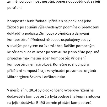
zmíněnou povinnost nesplní, ponese odpovědnost za její
porušení.
Kompostér bude žadateli přidělen na podkladě jeho
žádosti po splnění výše uvedených podmínek (předložení
dokladů) a podpisu „Smlouvy o výpůjčce a darování
kompostéru“. Přednostně budou uspokojeny osoby
s trvalým pobytem na území obce. Dalším pomocným
kritériem bude velikost pozemku. Na jedno číslo popisné
připadne maximálně jeden kompostér. Přidělení
kompostéru není nárokové. Konečné rozhodnutí o
přidělení kompostéru je ve výhradní pravomoci orgánů
Mikroergionu Severo-Lanškrounsko.
V měsíci říjnu 2014 bylo dokončeno výběrové řízení na
dodavatele kompostérů a byla podepsána kupní smlouva
na jejich dodávku. Bližší termín předání kompostérů