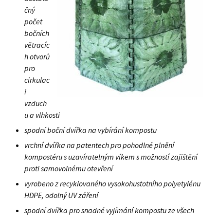
čný
počet
bočních
větracíc
h otvorů
pro
cirkulac
i
vzduch
u a vlhkosti
spodní boční dvířka na vybírání kompostu
vrchní dvířka na patentech pro pohodlné plnění
kompostéru s uzavíratelným víkem s možností zajištění
proti samovolnému otevření
vyrobeno z recyklovaného vysokohustotního polyetylénu
HDPE, odolný UV záření
spodní dvířka pro snadné vyjímání kompostu ze všech