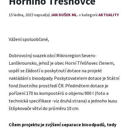
Horního Třešňovce
15 ledna, 2015
napsal(a)
JAN DUŠEK ML.
v kategorii
AKTUALITY
Vážení spoluobčané,
Dobrovolný svazek obcí Mikroregion Severo-
Lanškrounsko, jehož je obec Horní Třešňovec členem,
uspěl se žádostí o poskytnutí dotace na projekt
nakládání s bioodpady. Poskytovatelem dotace je Státní
fond životního prostředí ČR. Předmětem dotace je
pořízení 170 ks kompostérů o objemu 900 l (foto a
technická specifikace -viz druhá strana) a jednoho kusu
štěpkovače větví do průměru 10 cm.
Cílem projektu je zvýšení separace bioodpadů, tedy