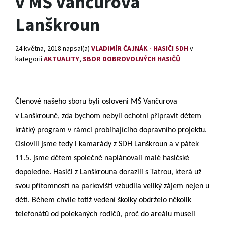
v MŠ Vančurova
Lanškroun
24 května, 2018
napsal(a)
VLADIMÍR ČAJNÁK - HASIČI SDH
v
kategorii
AKTUALITY
,
SBOR DOBROVOLNÝCH HASIČŮ
Členové našeho sboru byli osloveni MŠ Vančurova
v Lanškrouně, zda bychom nebyli ochotni připravit dětem
krátký program v rámci probíhajícího dopravního projektu.
Oslovili jsme tedy i kamarády z SDH Lanškroun a v pátek
11.5. jsme dětem společně naplánovali malé hasičské
dopoledne. Hasiči z Lanškrouna dorazili s Tatrou, která už
svou přítomností na parkovišti vzbudila veliký zájem nejen u
dětí. Během chvíle totiž vedení školky obdrželo několik
telefonátů od polekaných rodičů, proč do areálu museli