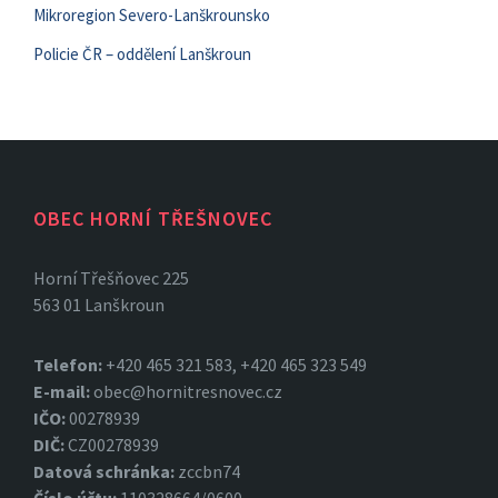
Mikroregion Severo-Lanškrounsko
Policie ČR – oddělení Lanškroun
OBEC HORNÍ TŘEŠNOVEC
Horní Třešňovec 225
563 01 Lanškroun
Telefon:
+420 465 321 583, +420 465 323 549
E-mail:
obec@hornitresnovec.cz
IČO:
00278939
DIČ:
CZ00278939
Datová
schránka:
zccbn74
Číslo účtu:
110328664/0600