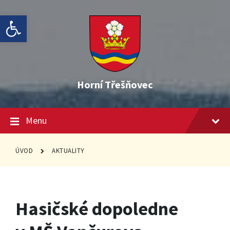
Skip
Skip
Skip
Open toolbar
to
to
to
content
main
footer
navigation
Horní Třešňovec
Menu
ÚVOD
AKTUALITY
Hasičské dopoledne