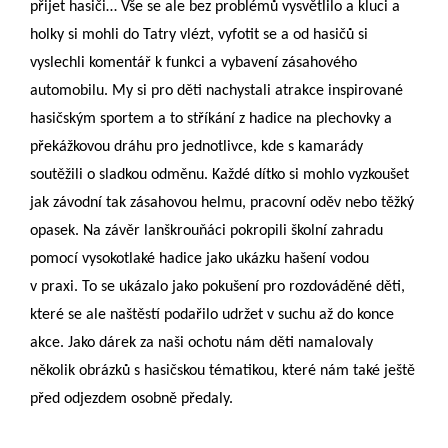
přijet hasiči… Vše se ale bez problémů vysvětlilo a kluci a
holky si mohli do Tatry vlézt, vyfotit se a od hasičů si
vyslechli komentář k funkci a vybavení zásahového
automobilu. My si pro děti nachystali atrakce inspirované
hasičským sportem a to stříkání z hadice na plechovky a
překážkovou dráhu pro jednotlivce, kde s kamarády
soutěžili o sladkou odměnu. Každé dítko si mohlo vyzkoušet
jak závodní tak zásahovou helmu, pracovní oděv nebo těžký
opasek. Na závěr lanškrouňáci pokropili školní zahradu
pomocí vysokotlaké hadice jako ukázku hašení vodou
v praxi. To se ukázalo jako pokušení pro rozdováděné děti,
které se ale naštěstí podařilo udržet v suchu až do konce
akce. Jako dárek za naši ochotu nám děti namalovaly
několik obrázků s hasičskou tématikou, které nám také ještě
před odjezdem osobně předaly.