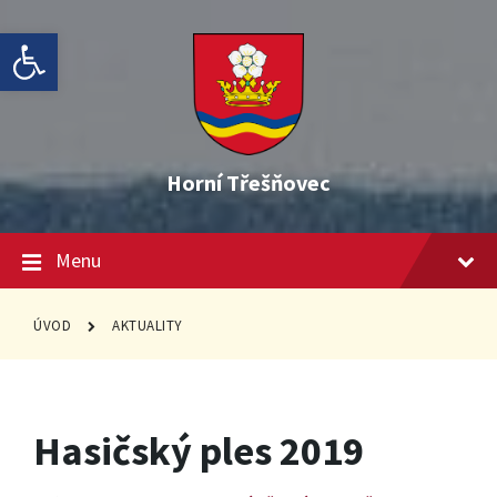
Skip
Skip
Skip
Open toolbar
to
to
to
content
main
footer
navigation
Horní Třešňovec
Menu
ÚVOD
AKTUALITY
Hasičský ples 2019