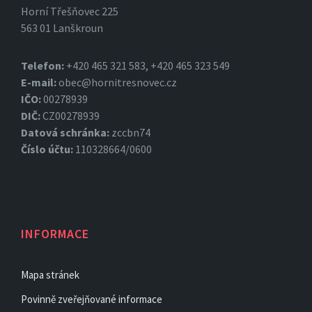
Horní Třešňovec 225
563 01 Lanškroun
Telefon:
+420 465 321 583, +420 465 323 549
E-mail:
obec@hornitresnovec.cz
IČO:
00278939
DIČ:
CZ00278939
Datová
schránka:
zccbn74
Číslo účtu:
110328664/0600
INFORMACE
Mapa stránek
Povinně zveřejňované informace