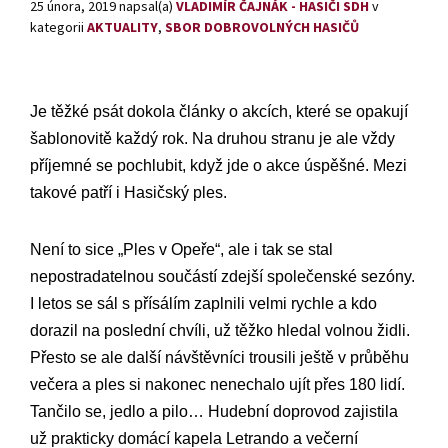
25 února, 2019
napsal(a)
VLADIMÍR ČAJNÁK - HASIČI SDH
v
kategorii
AKTUALITY
,
SBOR DOBROVOLNÝCH HASIČŮ
Je těžké psát dokola články o akcích, které se opakují
šablonovitě každý rok. Na druhou stranu je ale vždy
příjemné se pochlubit, když jde o akce úspěšné. Mezi
takové patří i Hasičský ples.
Není to sice „Ples v Opeře“, ale i tak se stal
nepostradatelnou součástí zdejší společenské sezóny.
I letos se sál s přísálím zaplnili velmi rychle a kdo
dorazil na poslední chvíli, už těžko hledal volnou židli.
Přesto se ale další návštěvníci trousili ještě v průběhu
večera a ples si nakonec nenechalo ujít přes 180 lidí.
Tančilo se, jedlo a pilo… Hudební doprovod zajistila
už prakticky domácí kapela Letrando a večerní