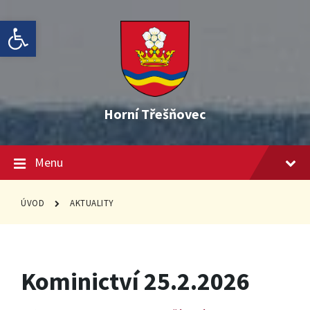
Skip
Skip
Skip
Open toolbar
to
to
to
content
main
footer
navigation
Horní Třešňovec
Menu
ÚVOD
AKTUALITY
Kominictví 25.2.2026