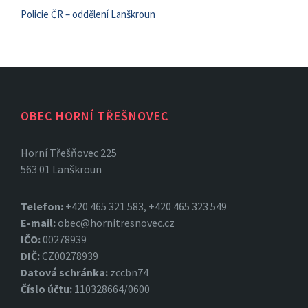
Policie ČR – oddělení Lanškroun
OBEC HORNÍ TŘEŠNOVEC
Horní Třešňovec 225
563 01 Lanškroun
Telefon:
+420 465 321 583, +420 465 323 549
E-mail:
obec@hornitresnovec.cz
IČO:
00278939
DIČ:
CZ00278939
Datová
schránka:
zccbn74
Číslo účtu:
110328664/0600