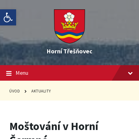
Skip
Skip
Skip
Open toolbar
to
to
to
content
main
footer
navigation
Horní Třešňovec
Menu
ÚVOD
AKTUALITY
Moštování v Horní