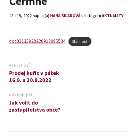
Čermné
13 září, 2022
napsal(a)
HANA ŠILAROVÁ
v kategorii
AKTUALITY
doc03135920220913095534
Stáhnout
Předchozí
Prodej kuřic v pátek
16.9. a 30.9.2022
Následující
Jak volit do
zastupitelstva obce?