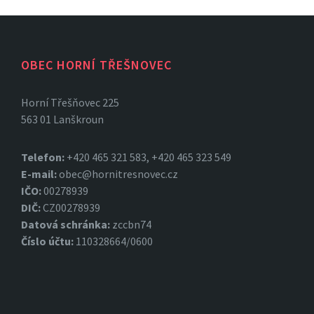
OBEC HORNÍ TŘEŠNOVEC
Horní Třešňovec 225
563 01 Lanškroun
Telefon:
+420 465 321 583, +420 465 323 549
E-mail:
obec@hornitresnovec.cz
IČO:
00278939
DIČ:
CZ00278939
Datová
schránka:
zccbn74
Číslo účtu:
110328664/0600