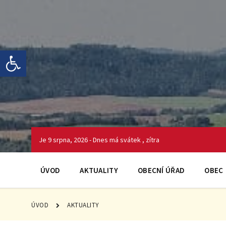
Skip
Skip
Skip
to
to
to
content
main
footer
navigation
Open toolbar
Je 9 srpna, 2026 - Dnes má svátek , zítra
ÚVOD
AKTUALITY
OBECNÍ ÚŘAD
OBEC
ÚVOD
AKTUALITY