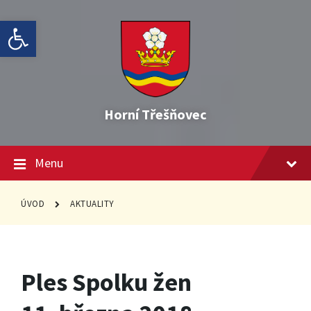
Skip
Skip
Skip
Open toolbar
to
to
to
content
main
footer
navigation
Horní Třešňovec
Menu
ÚVOD
AKTUALITY
Ples Spolku žen