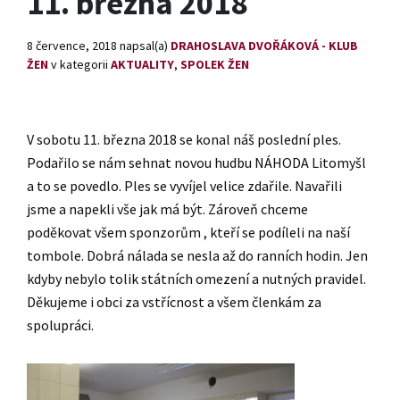
11. března 2018
8 července, 2018
napsal(a)
DRAHOSLAVA DVOŘÁKOVÁ - KLUB
ŽEN
v kategorii
AKTUALITY
,
SPOLEK ŽEN
V sobotu 11. března 2018 se konal náš poslední ples.
Podařilo se nám sehnat novou hudbu NÁHODA Litomyšl
a to se povedlo. Ples se vyvíjel velice zdařile. Navařili
jsme a napekli vše jak má být. Zároveň chceme
poděkovat všem sponzorům , kteří se podíleli na naší
tombole. Dobrá nálada se nesla až do ranních hodin. Jen
kdyby nebylo tolik státních omezení a nutných pravidel.
Děkujeme i obci za vstřícnost a všem členkám za
spolupráci.