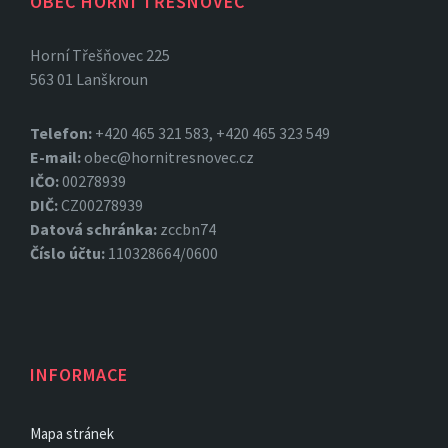
OBEC HORNÍ TŘEŠNOVEC
Horní Třešňovec 225
563 01 Lanškroun
Telefon:
+420 465 321 583, +420 465 323 549
E-mail:
obec@hornitresnovec.cz
IČO:
00278939
DIČ:
CZ00278939
Datová
schránka:
zccbn74
Číslo účtu:
110328664/0600
INFORMACE
Mapa stránek