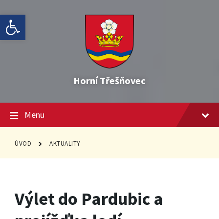
Skip
Skip
Skip
Open toolbar
to
to
to
content
main
footer
navigation
Horní Třešňovec
Menu
ÚVOD
AKTUALITY
Výlet do Pardubic a