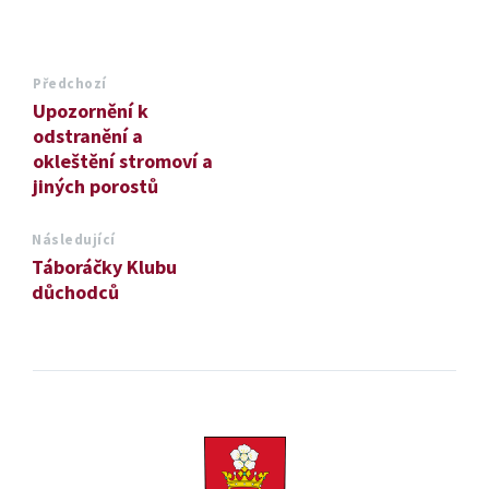
Předchozí
Upozornění k
odstranění a
okleštění stromoví a
jiných porostů
Následující
Táboráčky Klubu
důchodců