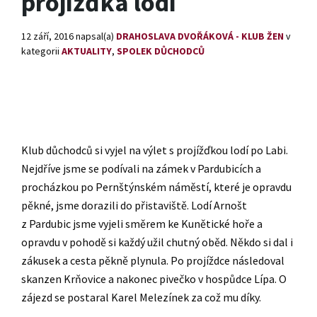
projížďka lodí
12 září, 2016
napsal(a)
DRAHOSLAVA DVOŘÁKOVÁ - KLUB ŽEN
v
kategorii
AKTUALITY
,
SPOLEK DŮCHODCŮ
Klub důchodců si vyjel na výlet s projížďkou lodí po Labi.
Nejdříve jsme se podívali na zámek v Pardubicích a
procházkou po Pernštýnském náměstí, které je opravdu
pěkné, jsme dorazili do přistaviště. Lodí Arnošt
z Pardubic jsme vyjeli směrem ke Kunětické hoře a
opravdu v pohodě si každý užil chutný oběd. Někdo si dal i
zákusek a cesta pěkně plynula. Po projíždce následoval
skanzen Krňovice a nakonec pivečko v hospůdce Lípa. O
zájezd se postaral Karel Melezínek za což mu díky.