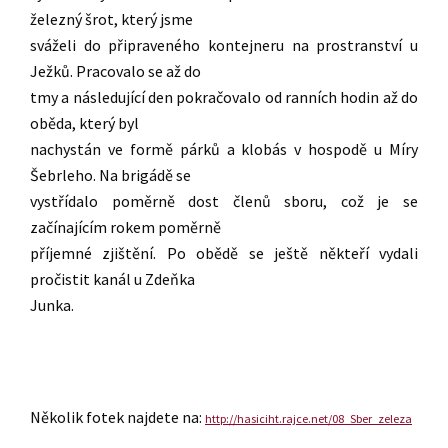
železný šrot, který jsme
sváželi do připraveného kontejneru na prostranství u
Ježků. Pracovalo se až do
tmy a následující den pokračovalo od ranních hodin až do
oběda, který byl
nachystán ve formě párků a klobás v hospodě u Míry
Šebrleho. Na brigádě se
vystřídalo poměrně dost členů sboru, což je se
začínajícím rokem poměrně
příjemné zjištění. Po obědě se ještě někteří vydali
pročistit kanál u Zdeňka
Junka.
Několik fotek najdete na:
http://hasiciht.rajce.net/08_Sber_zeleza