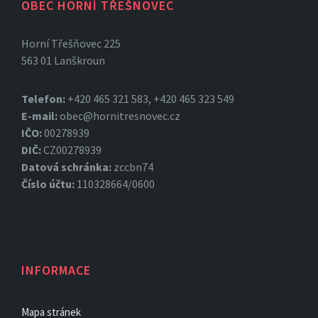
OBEC HORNÍ TŘEŠNOVEC
Horní Třešňovec 225
563 01 Lanškroun
Telefon:
+420 465 321 583, +420 465 323 549
E-mail:
obec@hornitresnovec.cz
IČO:
00278939
DIČ:
CZ00278939
Datová
schránka:
zccbn74
Číslo účtu:
110328664/0600
INFORMACE
Mapa stránek