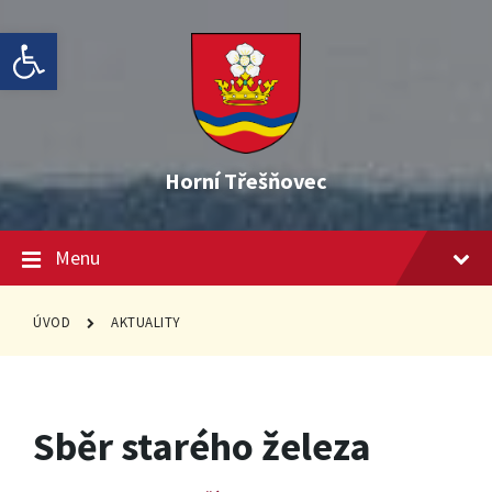
Skip
Skip
Skip
Open toolbar
to
to
to
content
main
footer
navigation
Horní Třešňovec
Menu
ÚVOD
AKTUALITY
Sběr starého železa