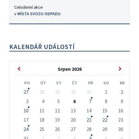
Celodenní akce
v
MÍSTA SVOZU ODPADU
KALENDÁŘ UDÁLOSTÍ
Předchozí
Následuj
Srpen
2026
měsíc
měsíc
PO
ÚT
ST
ČT
PÁ
SO
NE
Přeskočit
27
28
29
30
31
1
2
kalendářní
3
4
5
6
7
8
9
dny
10
11
12
13
14
15
16
17
18
19
20
21
22
23
24
25
26
27
28
29
30
31
1
2
3
4
5
6