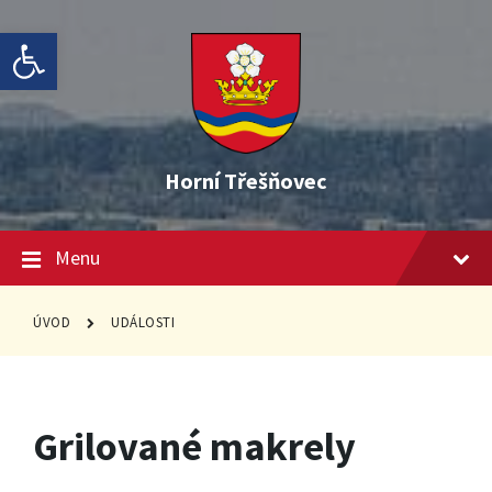
Skip
Skip
Skip
Open toolbar
to
to
to
content
main
footer
navigation
Horní Třešňovec
Menu
ÚVOD
UDÁLOSTI
Grilované makrely