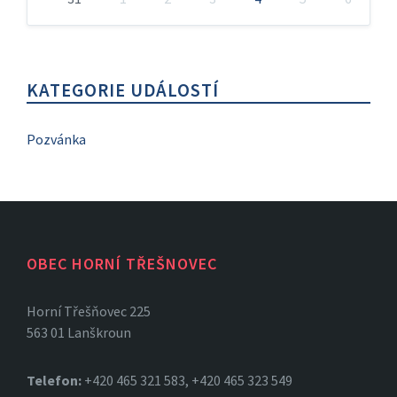
Zpět
na
kalendářní
dny
KATEGORIE UDÁLOSTÍ
Pozvánka
OBEC HORNÍ TŘEŠNOVEC
Horní Třešňovec 225
563 01 Lanškroun
Telefon:
+420 465 321 583, +420 465 323 549