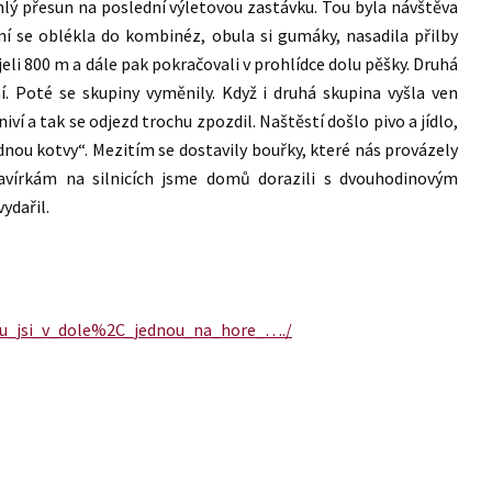
chlý přesun na poslední výletovou zastávku. Tou byla návštěva
vní se oblékla do kombinéz, obula si gumáky, nasadila přilby
eli 800 m a dále pak pokračovali v prohlídce dolu pěšky. Druhá
. Poté se skupiny vyměnily. Když i druhá skupina vyšla ven
iví a tak se odjezd trochu zpozdil. Naštěstí došlo pivo a jídlo,
ou kotvy“. Mezitím se dostavily bouřky, které nás provázely
avírkám na silnicích jsme domů dorazili s dvouhodinovým
ydařil.
dnou_jsi_v_dole%2C_jednou_na_hore_…./