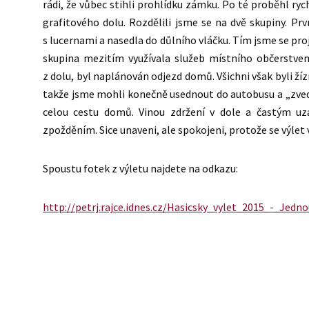
rádi, že vůbec stihli prohlídku zámku. Po té proběhl ry
grafitového dolu. Rozdělili jsme se na dvě skupiny. Pr
s lucernami a nasedla do důlního vláčku. Tím jsme se proj
skupina mezitím využívala služeb místního občerstvení
z dolu, byl naplánován odjezd domů. Všichni však byli žízn
takže jsme mohli konečně usednout do autobusu a „zvedn
celou cestu domů. Vinou zdržení v dole a častým uz
zpožděním. Sice unaveni, ale spokojeni, protože se výlet v
Spoustu fotek z výletu najdete na odkazu:
http://petrj.rajce.idnes.cz/Hasicsky_vylet_2015_-_Je