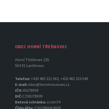
OBEC HORNÍ TŘEŠNOVEC
Horní Třešňovec 225
563 01 Lanškroun
Telefon:
+420 465 321 583, +420 465 323 549
E-mail:
obec@hornitresnovec.cz
IČO:
00278939
DIČ:
CZ00278939
Datová
schránka:
zccbn74
Číslo účtu:
110328664/0600