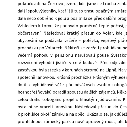
pokračovali na Čertovo jezero, kde jsme se trochu zchla
další spoluvýletníky, kteří šli tuto trasu opačným směre
dala něco dobrého k jídlu a posilnila se před dalším pr
Vzhledem k tomu, že panovalo poměrně teplé počasí, j
občerstvení. Následoval krátký přesun do Volar, kde
ubytování se podávala večeře – polévka, vepřový plá
procházku po Volarech. Někteří se zdrželi prohlídkou ne
Večerní pohodu v penzionu narušovali pouze Švestkov
rozsvícení vyhodili jističe v celé budově. Před odjez
zastávkou byla stezka v korunách stromů na Lipně. Na vr
společně lanovkou. Krásná procházka krásným výhledem,
dolů z vyhlídkové věže pár odvážných zvolilo tobogá
hornotřešňováků odradil spoustu dalších zájemců. Někt
celou dráhu tobogánu projel s hlasitým jódlováním. K 
ostatní se vraceli lanovkou. Následoval přesun do Č
k prohlídce okolí zámku a na oběd. Ukázalo se, jak důleži
prohlédnout zámecký park a nově opravený most, ale byli 