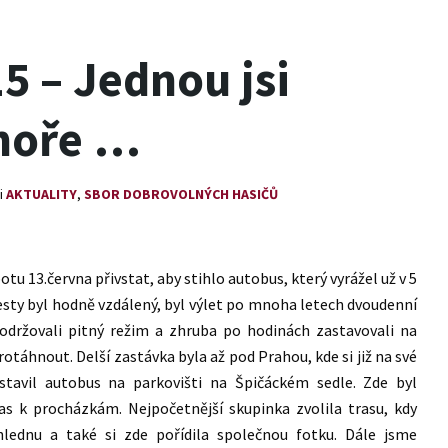
5 – Jednou jsi
 hoře …
i
AKTUALITY
,
SBOR DOBROVOLNÝCH HASIČŮ
tu 13.června přivstat, aby stihlo autobus, který vyrážel už v 5
esty byl hodně vzdálený, byl výlet po mnoha letech dvoudenní
držovali pitný režim a zhruba po hodinách zastavovali na
áhnout. Delší zastávka byla až pod Prahou, kde si již na své
astavil autobus na parkovišti na Špičáckém sedle. Zde byl
s k procházkám. Nejpočetnější skupinka zvolila trasu, kdy
hlednu a také si zde pořídila společnou fotku. Dále jsme