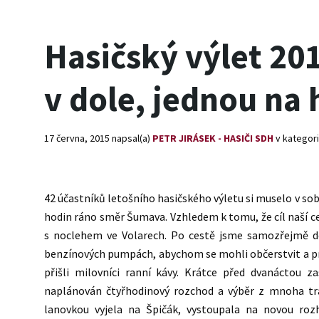
Hasičský výlet 201
v dole, jednou na
17 června, 2015
napsal(a)
PETR JIRÁSEK - HASIČI SDH
v kategori
42 účastníků letošního hasičského výletu si muselo v sobo
hodin ráno směr Šumava. Vzhledem k tomu, že cíl naší c
s noclehem ve Volarech. Po cestě jsme samozřejmě do
benzínových pumpách, abychom se mohli občerstvit a prot
přišli milovníci ranní kávy. Krátce před dvanáctou z
naplánován čtyřhodinový rozchod a výběr z mnoha tra
lanovkou vyjela na Špičák, vystoupala na novou roz