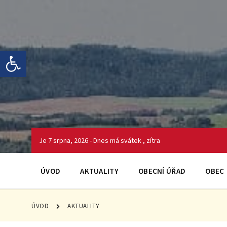
Skip
Skip
Skip
to
to
to
content
main
footer
navigation
Open toolbar
Je 7 srpna, 2026 - Dnes má svátek , zítra
ÚVOD
AKTUALITY
OBECNÍ ÚŘAD
OBEC
ÚVOD
AKTUALITY