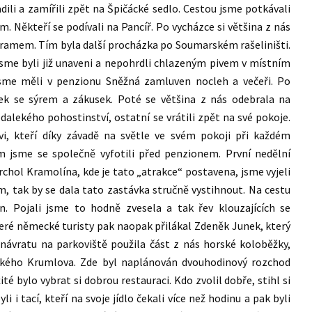
dili a zamířili zpět na Špičácké sedlo. Cestou jsme potkávali
m. Někteří se podívali na Pancíř. Po vycházce si většina z nás
ogramem. Tím byla další procházka po Soumarském rašeliništi.
sme byli již unaveni a nepohrdli chlazeným pivem v místním
 jsme měli v penzionu Sněžná zamluven nocleh a večeři. Po
tek se sýrem a zákusek. Poté se většina z nás odebrala na
dalekého pohostinství, ostatní se vrátili zpět na své pokoje.
i, kteří díky závadě na světle ve svém pokoji při každém
dem jsme se společně vyfotili před penzionem. První nedělní
chol Kramolína, kde je tato „atrakce“ postavena, jsme vyjeli
 tak by se dala tato zastávka stručně vystihnout. Na cestu
n. Pojali jsme to hodně zvesela a tak řev klouzajících se
eré německé turisty pak naopak přilákal Zdeněk Junek, který
návratu na parkoviště použila část z nás horské koloběžky,
eského Krumlova. Zde byl naplánován dvouhodinový rozchod
té bylo vybrat si dobrou restauraci. Kdo zvolil dobře, stihl si
i tací, kteří na svoje jídlo čekali více než hodinu a pak byli