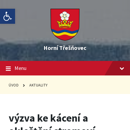
Skip
Skip
Skip
Open toolbar
to
to
to
content
main
footer
navigation
Horní Třešňovec
Menu
ÚVOD
AKTUALITY
výzva ke kácení a