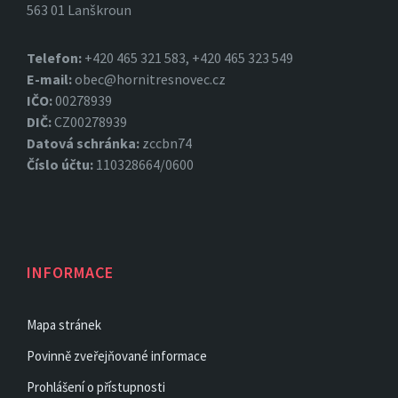
563 01 Lanškroun
Telefon:
+420 465 321 583, +420 465 323 549
E-mail:
obec@hornitresnovec.cz
IČO:
00278939
DIČ:
CZ00278939
Datová
schránka:
zccbn74
Číslo účtu:
110328664/0600
INFORMACE
Mapa stránek
Povinně zveřejňované informace
Prohlášení o přístupnosti