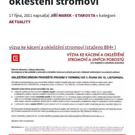
okleštění stromoví
17 října, 2011
napsal(a)
JIŘÍ MAREK - STAROSTA
v kategorii
AKTUALITY
výzva ke kácení a okleštění stromoví (staženo 884× )